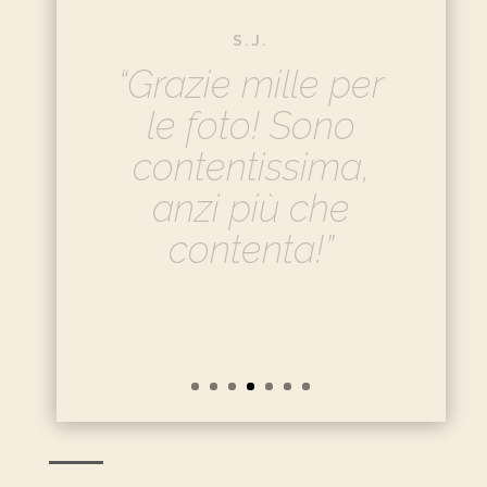
A.K.
“Wowwww! I just
had a first peek
and just wow!”